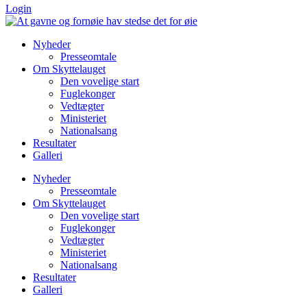
Login
Nyheder
Presseomtale
Om Skyttelauget
Den vovelige start
Fuglekonger
Vedtægter
Ministeriet
Nationalsang
Resultater
Galleri
Nyheder
Presseomtale
Om Skyttelauget
Den vovelige start
Fuglekonger
Vedtægter
Ministeriet
Nationalsang
Resultater
Galleri