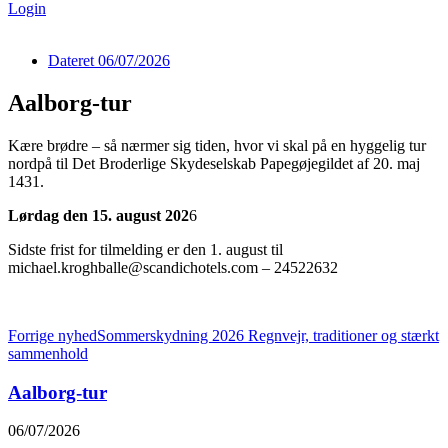
Login
Dateret
06/07/2026
Aalborg-tur
Kære brødre – så nærmer sig tiden, hvor vi skal på en hyggelig tur
nordpå til Det Broderlige Skydeselskab Papegøjegildet af 20. maj
1431.
Lørdag den 15. august 202
6
Sidste frist for tilmelding er den 1. august til
michael.kroghballe@scandichotels.com – 24522632
Forrige nyhed
Sommerskydning 2026 Regnvejr, traditioner og stærkt
sammenhold
Aalborg-tur
06/07/2026