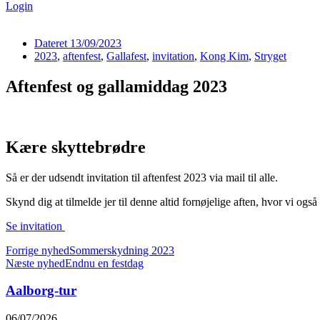
Login
Dateret
13/09/2023
2023
,
aftenfest
,
Gallafest
,
invitation
,
Kong Kim
,
Stryget
Aftenfest og gallamiddag 2023
Kære skyttebrødre
Så er der udsendt invitation til aftenfest 2023 via mail til alle.
Skynd dig at tilmelde jer til denne altid fornøjelige aften, hvor vi også
Se invitation
Forrige nyhed
Sommerskydning 2023
Næste nyhed
Endnu en festdag
Aalborg-tur
06/07/2026