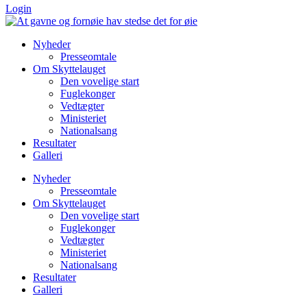
Login
Nyheder
Presseomtale
Om Skyttelauget
Den vovelige start
Fuglekonger
Vedtægter
Ministeriet
Nationalsang
Resultater
Galleri
Nyheder
Presseomtale
Om Skyttelauget
Den vovelige start
Fuglekonger
Vedtægter
Ministeriet
Nationalsang
Resultater
Galleri