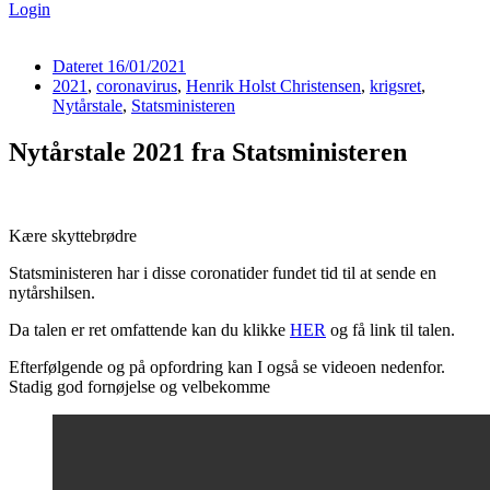
Login
Dateret
16/01/2021
2021
,
coronavirus
,
Henrik Holst Christensen
,
krigsret
,
Nytårstale
,
Statsministeren
Nytårstale 2021 fra Statsministeren
Kære skyttebrødre
Statsministeren har i disse coronatider fundet tid til at sende en
nytårshilsen.
Da talen er ret omfattende kan du klikke
HER
og få link til talen.
Efterfølgende og på opfordring kan I også se videoen nedenfor.
Stadig god fornøjelse og velbekomme